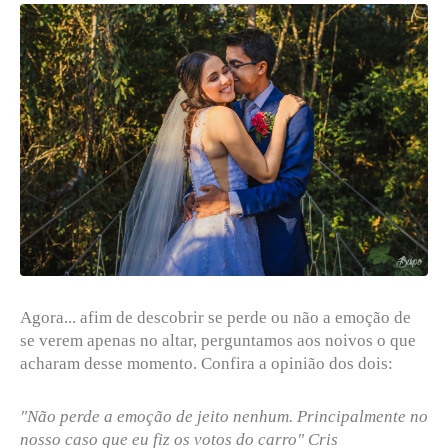
Agora... afim de descobrir se perde ou não a emoção de
se verem apenas no altar, perguntamos aos noivos o que
acharam desse momento. Confira a opinião dos dois:
"Não perde a emoção de jeito nenhum. Principalmente no
nosso caso que eu fiz os votos do carro" Cris