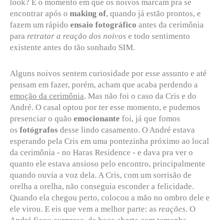
look? É o momento em que os noivos marcam pra se
encontrar após o
making of
, quando já estão prontos, e
fazem um rápido
ensaio fotográfico
antes da cerimônia
para
retratar a reação dos noivos
e todo sentimento
existente antes do tão sonhado SIM.
Alguns noivos sentem curiosidade por esse assunto e até
pensam em fazer, porém, acham que acaba perdendo a
emoção da cerimônia
. Mas não foi o caso da Cris e do
André. O casal optou por ter esse momento, e pudemos
presenciar o quão
emocionante
foi, já que fomos
os
fotógrafos
desse lindo casamento. O André estava
esperando pela Cris em uma pontezinha próximo ao local
da cerimônia - no Haras Residence - e dava pra ver o
quanto ele estava ansioso pelo encontro, principalmente
quando ouvia a voz dela. A Cris, com um sorrisão de
orelha a orelha, não conseguia esconder a felicidade.
Quando ela chegou perto, colocou a mão no ombro dele e
ele virou. E eis que vem a melhor parte: as
reações
. O