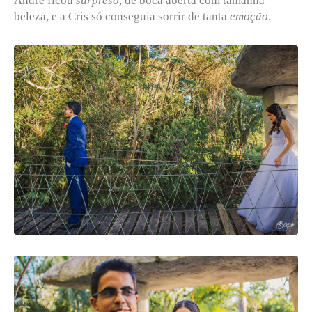
André ficou
surpreso
, de boca aberta com tamanha
beleza, e a Cris só conseguia sorrir de tanta
emoção
.