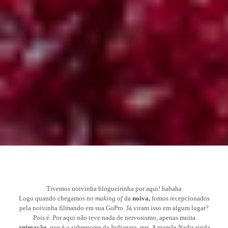
Tivemos noivinha blogueirinha por aqui! hahaha
Logo quando chegamos no
making of
da
noiva,
fomos recepcionados
pela noivinha filmando em sua GoPro. Já viram isso em algum lugar?
Pois é. Por aqui não teve nada de nervosismo, apenas muita
animação
, que é o sobrenome da Indianara, rsrs. A mamãe Nadir ainda